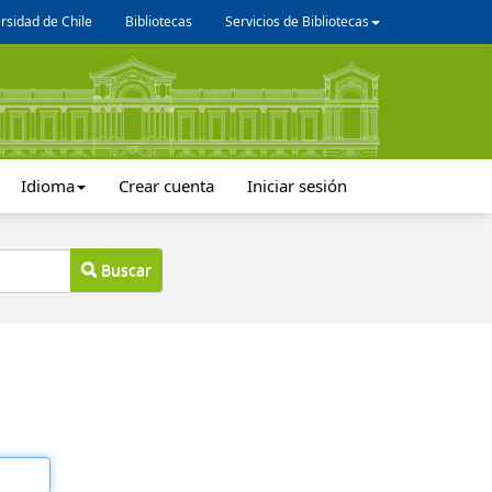
rsidad de Chile
Bibliotecas
Servicios de Bibliotecas
Idioma
Crear cuenta
Iniciar sesión
Buscar