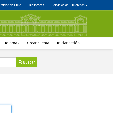
rsidad de Chile
Bibliotecas
Servicios de Bibliotecas
Idioma
Crear cuenta
Iniciar sesión
Buscar