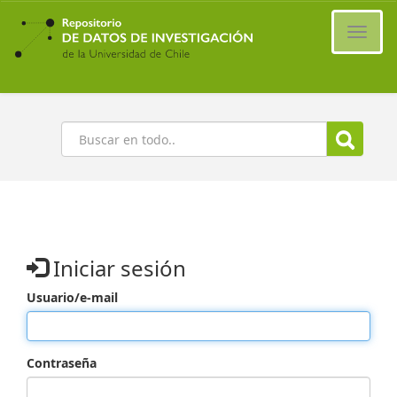
Ir
al
Cambi
contenido
naveg
principal
Buscar
Iniciar sesión
Usuario/e-mail
Contraseña