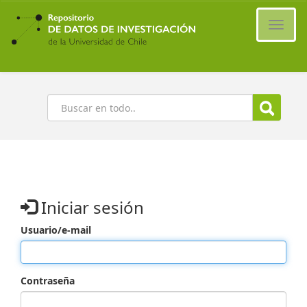
Ir
al
Cambi
contenido
naveg
principal
Buscar
Iniciar sesión
Usuario/e-mail
Contraseña