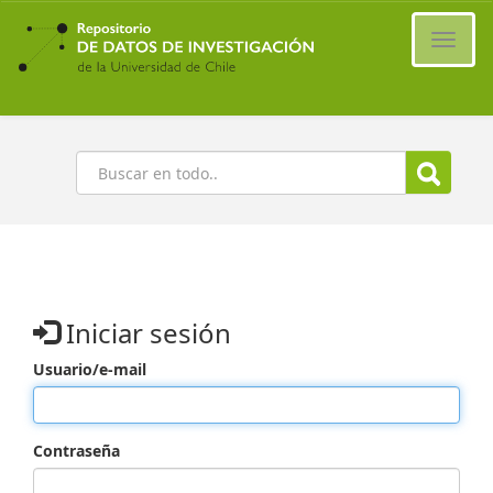
Ir
al
Cambi
contenido
naveg
principal
Buscar
Iniciar sesión
Usuario/e-mail
Contraseña