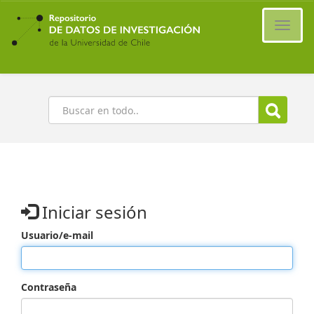
Ir
al
Cambi
contenido
naveg
principal
Buscar
Iniciar sesión
Usuario/e-mail
Contraseña