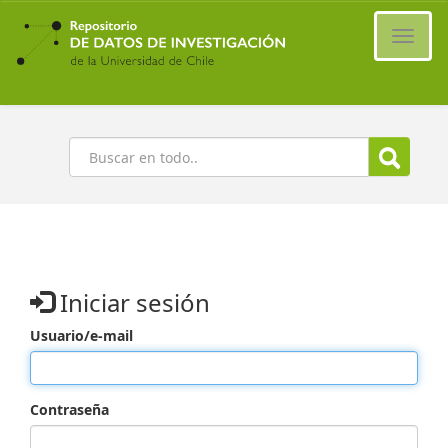
Ir
al
Cambi
contenido
naveg
principal
Buscar
Iniciar sesión
Usuario/e-mail
Contraseña