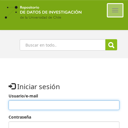
Ir
al
Cambi
contenido
naveg
principal
Buscar
Iniciar sesión
Usuario/e-mail
Contraseña