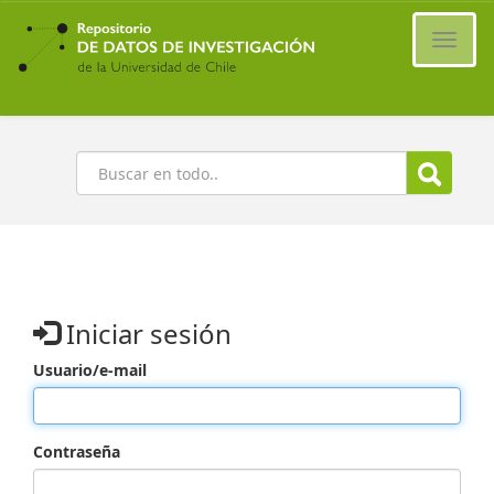
Ir
al
Cambi
contenido
naveg
principal
Buscar
Iniciar sesión
Usuario/e-mail
Contraseña