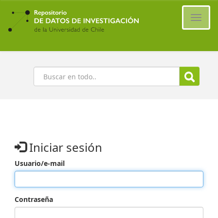
Ir
al
Cambi
contenido
naveg
principal
Buscar
Iniciar sesión
Usuario/e-mail
Contraseña