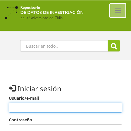
Ir
al
Cambi
contenido
naveg
principal
Buscar
Iniciar sesión
Usuario/e-mail
Contraseña