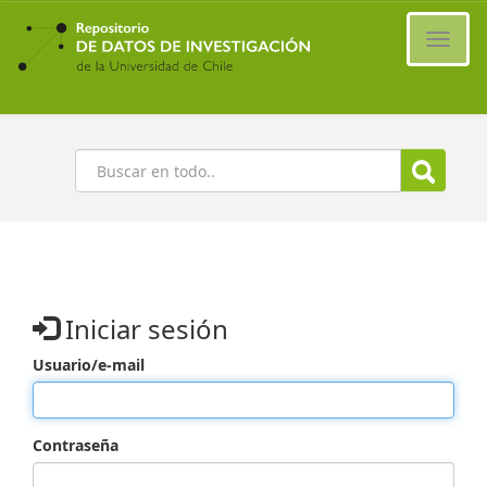
Ir
al
Cambi
contenido
naveg
principal
Buscar
Iniciar sesión
Usuario/e-mail
Contraseña