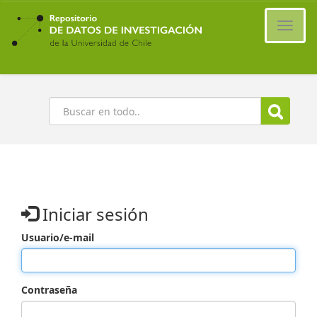
Ir
al
Cambi
contenido
naveg
principal
Buscar
Iniciar sesión
Usuario/e-mail
Contraseña