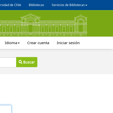
rsidad de Chile
Bibliotecas
Servicios de Bibliotecas
Idioma
Crear cuenta
Iniciar sesión
Buscar