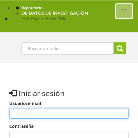
Ir
al
Cambi
contenido
naveg
principal
Buscar
Iniciar sesión
Usuario/e-mail
Contraseña