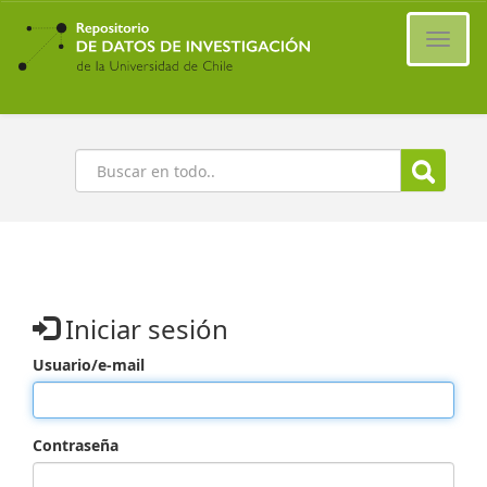
Ir
al
Cambi
contenido
naveg
principal
Buscar
Iniciar sesión
Usuario/e-mail
Contraseña