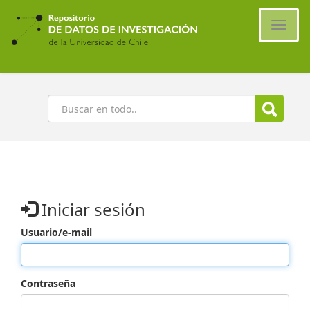
Ir
al
Cambi
contenido
naveg
principal
Buscar
Iniciar sesión
Usuario/e-mail
Contraseña