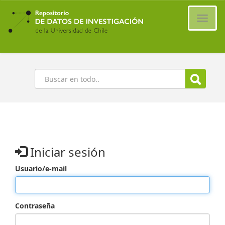
Ir
al
Cambi
contenido
naveg
principal
Buscar
Iniciar sesión
Usuario/e-mail
Contraseña