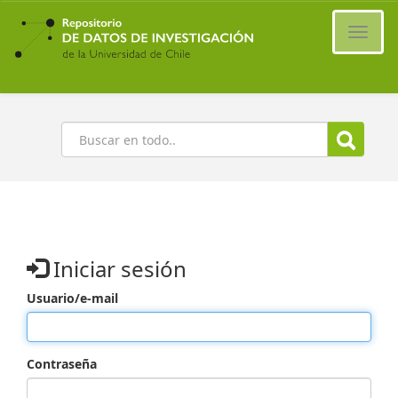
Ir
al
Cambi
contenido
naveg
principal
Buscar
Iniciar sesión
Usuario/e-mail
Contraseña