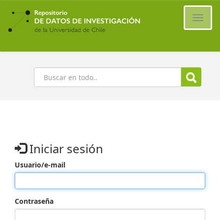
Ir
al
Cambi
contenido
naveg
principal
Buscar
Iniciar sesión
Usuario/e-mail
Contraseña