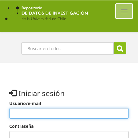
Ir
al
Cambi
contenido
naveg
principal
Buscar
Iniciar sesión
Usuario/e-mail
Contraseña