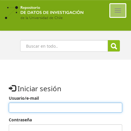
Ir
al
Cambi
contenido
naveg
principal
Buscar
Iniciar sesión
Usuario/e-mail
Contraseña