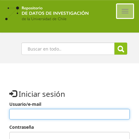
Ir
al
Cambi
contenido
naveg
principal
Buscar
Iniciar sesión
Usuario/e-mail
Contraseña