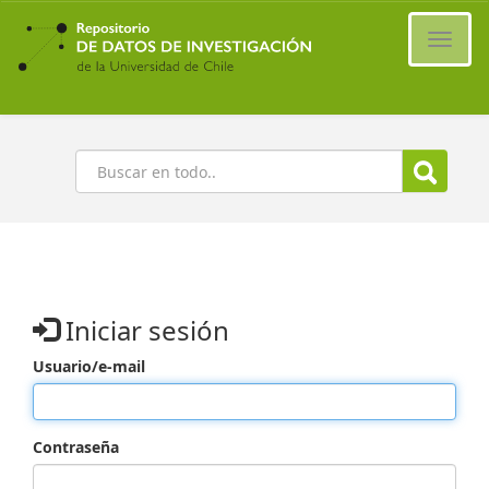
Ir
al
Cambi
contenido
naveg
principal
Buscar
Iniciar sesión
Usuario/e-mail
Contraseña