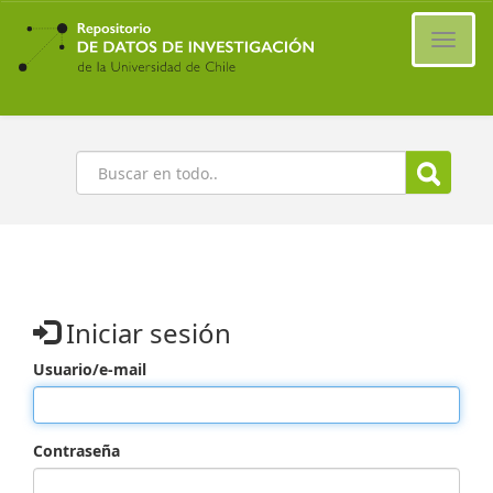
Ir
al
Cambi
contenido
naveg
principal
Buscar
Iniciar sesión
Usuario/e-mail
Contraseña