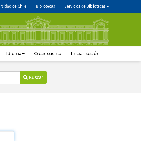
rsidad de Chile
Bibliotecas
Servicios de Bibliotecas
Idioma
Crear cuenta
Iniciar sesión
Buscar