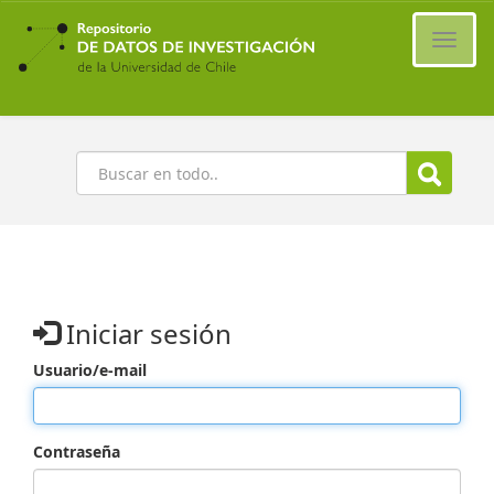
Ir
al
Cambi
contenido
naveg
principal
Buscar
Iniciar sesión
Usuario/e-mail
Contraseña