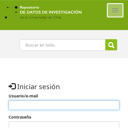
Ir
al
Cambi
contenido
naveg
principal
Buscar
Iniciar sesión
Usuario/e-mail
Contraseña