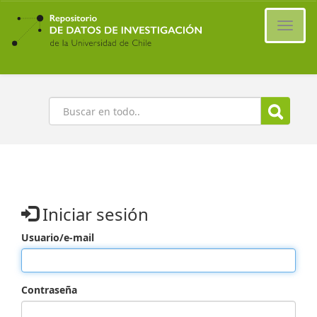
Ir
al
Cambi
contenido
naveg
principal
Buscar
Iniciar sesión
Usuario/e-mail
Contraseña