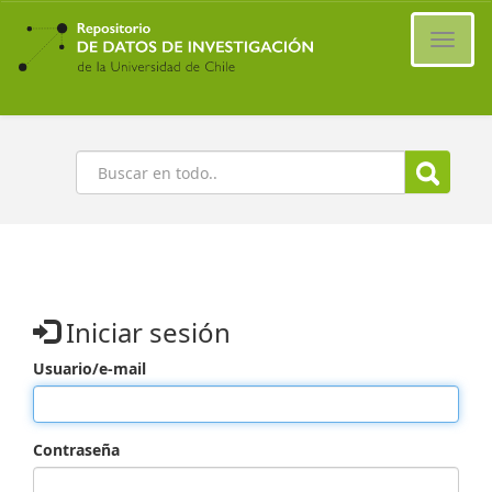
Ir
al
Cambi
contenido
naveg
principal
Buscar
Iniciar sesión
Usuario/e-mail
Contraseña