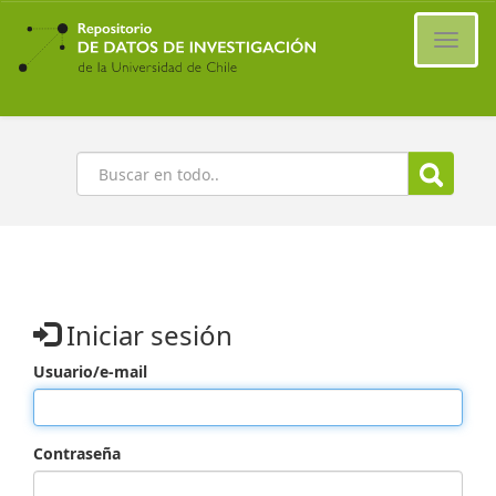
Ir
al
Cambi
contenido
naveg
principal
Buscar
Iniciar sesión
Usuario/e-mail
Contraseña