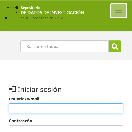
Ir
al
Cambi
contenido
naveg
principal
Buscar
Iniciar sesión
Usuario/e-mail
Contraseña