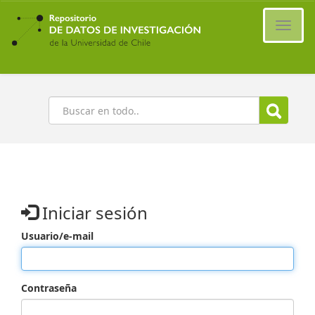
Ir
al
Cambi
contenido
naveg
principal
Buscar
Iniciar sesión
Usuario/e-mail
Contraseña