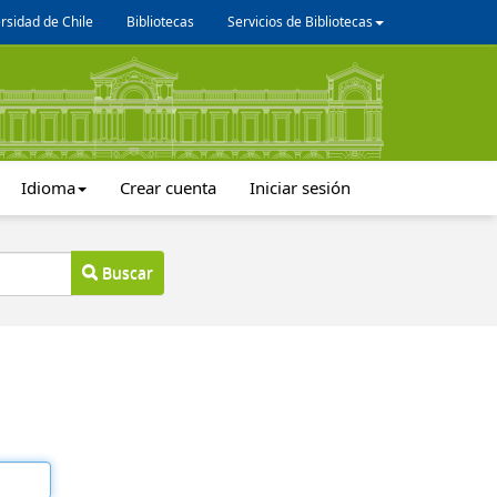
rsidad de Chile
Bibliotecas
Servicios de Bibliotecas
Idioma
Crear cuenta
Iniciar sesión
Buscar