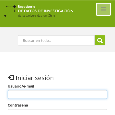
Ir
al
Cambi
contenido
naveg
principal
Buscar
Iniciar sesión
Usuario/e-mail
Contraseña