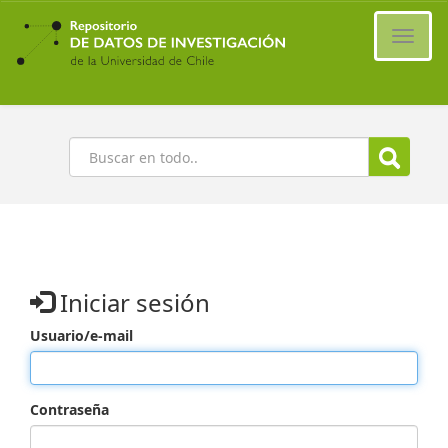
Ir
al
Cambi
contenido
naveg
principal
Buscar
Iniciar sesión
Usuario/e-mail
Contraseña