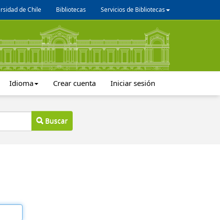
rsidad de Chile
Bibliotecas
Servicios de Bibliotecas
Idioma
Crear cuenta
Iniciar sesión
Buscar