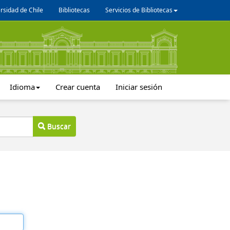
rsidad de Chile
Bibliotecas
Servicios de Bibliotecas
Idioma
Crear cuenta
Iniciar sesión
Buscar