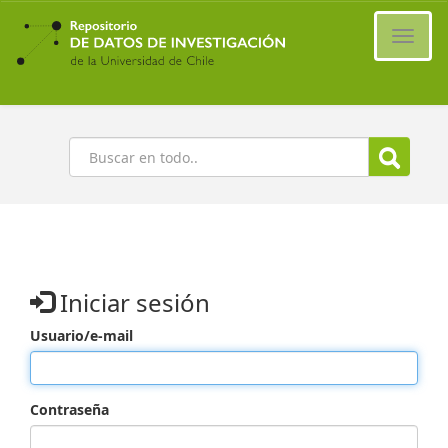
Ir
al
Cambi
contenido
naveg
principal
Buscar
Iniciar sesión
Usuario/e-mail
Contraseña