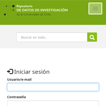
Ir
al
Cambi
contenido
naveg
principal
Buscar
Iniciar sesión
Usuario/e-mail
Contraseña