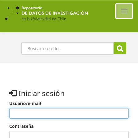
Ir
al
Cambi
contenido
naveg
principal
Buscar
Iniciar sesión
Usuario/e-mail
Contraseña