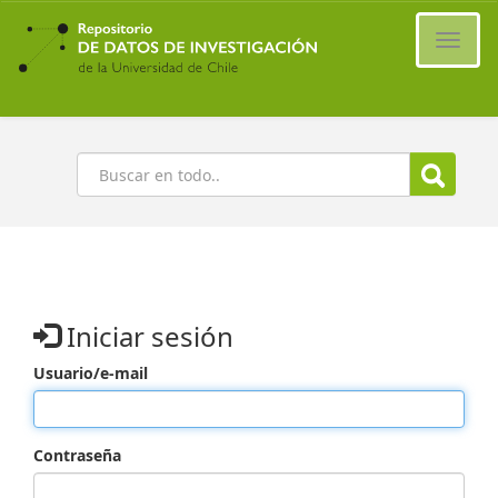
Ir
al
Cambi
contenido
naveg
principal
Buscar
Iniciar sesión
Usuario/e-mail
Contraseña