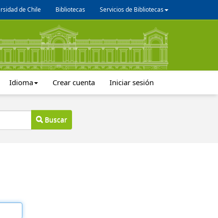
rsidad de Chile
Bibliotecas
Servicios de Bibliotecas
Idioma
Crear cuenta
Iniciar sesión
Buscar