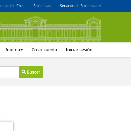
rsidad de Chile
Bibliotecas
Servicios de Bibliotecas
Idioma
Crear cuenta
Iniciar sesión
Buscar