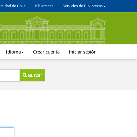
rsidad de Chile
Bibliotecas
Servicios de Bibliotecas
Idioma
Crear cuenta
Iniciar sesión
Buscar