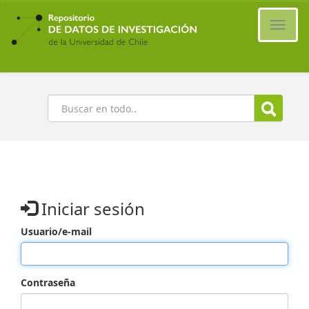
Ir
al
Cambi
contenido
naveg
principal
Buscar
Iniciar sesión
Usuario/e-mail
Contraseña