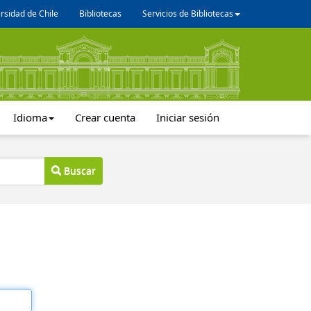
rsidad de Chile
Bibliotecas
Servicios de Bibliotecas
Idioma
Crear cuenta
Iniciar sesión
Buscar