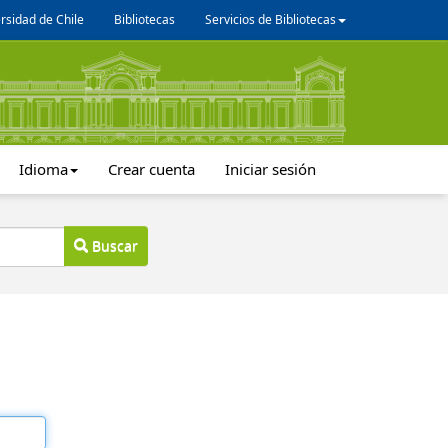
rsidad de Chile
Bibliotecas
Servicios de Bibliotecas
Idioma
Crear cuenta
Iniciar sesión
Buscar