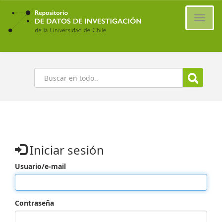
Ir
al
Cambi
contenido
naveg
principal
Buscar
Iniciar sesión
Usuario/e-mail
Contraseña