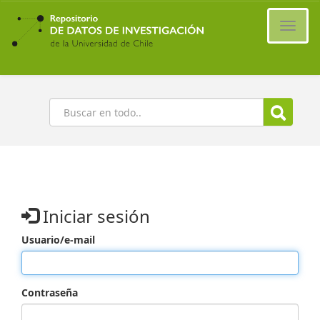
Ir
al
Cambi
contenido
naveg
principal
Buscar
Iniciar sesión
Usuario/e-mail
Contraseña